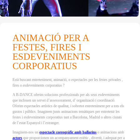
ANIMACIÓ PER A
FESTES, FIRES I
ESDEVENIMENTS
CORPORATIUS
Està buscant entreteniment, animació, o espectacles per les festes privades ,
fires o esdeveniments corporatius ?
A B-DANCE oferim solucions professionals per als seus esdeveniments
que inclouen un servei d’assessorament, d’ organització i coordinació.
Oferim espectacles artístics de qualitat, i sobretot entreteniment per a tots els
gustos i públics. Imaginem junts animacions temàtiques per entretenir les
festes i esdeveniments corporatius tant a Barcelona, Madrid o altres ciutats
de l’estat Espanyol i l’estranger.
Imaginem-nos un
espectacle coreogràfic amb ballarins
o animacions amb
actors
que proporcionen un acompanyament estètic , divertit, i adequat per a