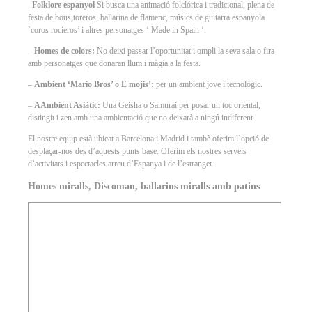
–
Folklore espanyol
Si busca una animació folclórica i tradicional, plena de
festa de bous,toreros, ballarina de flamenc, músics de guitarra espanyola
`coros rocieros’ i altres personatges ‘ Made in Spain ‘.
–
Homes de colors:
No deixi passar l’oportunitat i ompli la seva sala o fira
amb personatges que donaran llum i màgia a la festa.
–
Ambient ‘Mario Bros’ o E mojis’:
per un ambient jove i tecnològic.
–
AAmbient Asiàtic:
Una Geisha o Samurai per posar un toc oriental,
distingit i zen amb una ambientació que no deixarà a ningú indiferent.
El nostre equip està ubicat a Barcelona i Madrid i tambè oferim l’opció de
desplaçar-nos des d’aquests punts base. Oferim els nostres serveis
d’activitats i espectacles arreu d’Espanya i de l’estranger.
Homes miralls, Discoman, ballarins miralls amb patins