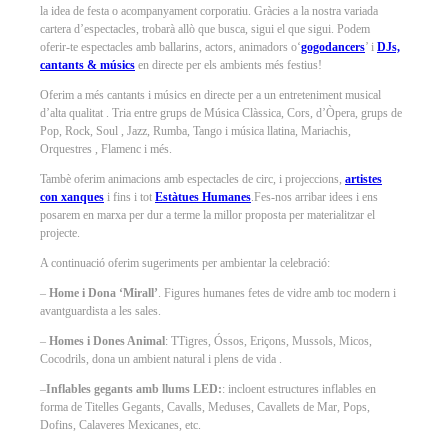
la idea de festa o acompanyament corporatiu. Gràcies a la nostra variada
cartera d’espectacles, trobarà allò que busca, sigui el que sigui. Podem
oferir-te espectacles amb ballarins, actors, animadors o‘
gogodancers
’ i
DJs,
cantants & músics
en directe per els ambients més festius!
Oferim a més cantants i músics en directe per a un entreteniment musical
d’alta qualitat . Tria entre grups de Música Clàssica, Cors, d’Òpera, grups de
Pop, Rock, Soul , Jazz, Rumba, Tango i música llatina, Mariachis,
Orquestres , Flamenc i més.
Tambè oferim animacions amb espectacles de circ, i projeccions,
artistes
con xanques
i fins i tot
Estàtues Humanes
.Fes-nos arribar idees i ens
posarem en marxa per dur a terme la millor proposta per materialitzar el
projecte.
A continuació oferim sugeriments per ambientar la celebració:
–
Home i Dona ‘Mirall’
. Figures humanes fetes de vidre amb toc modern i
avantguardista a les sales.
–
Homes i Dones Animal
: TTigres, Óssos, Eriçons, Mussols, Micos,
Cocodrils, dona un ambient natural i plens de vida .
–
Inflables gegants amb llums LED:
: incloent estructures inflables en
forma de Titelles Gegants, Cavalls, Meduses, Cavallets de Mar, Pops,
Dofins, Calaveres Mexicanes, etc.