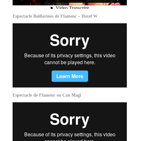
Espectacle Baillarines de Flamenc – Hotel W
Espectacle de Flamenc en Can Magi