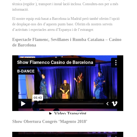
tècnica (regidor ), transport i instal·lació inclosa. Consulteu-nos per a més
informació.
El nostre equip està basat a Barcelona ia Madrid però també oferim l’opció
de desplaçar-nos des d’aquests punts base. Oferim els nostres serveis
d’activitats i espectacles arreu d’Espanya i de l’estranger.
Espectacle Flamenc, Sevillanes i Rumba Catalana – Casino
de Barcelona
Show Obertura Congrés ‘Magento 2018’