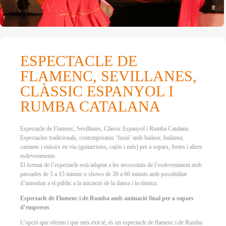
ESPECTACLE DE
FLAMENC, SEVILLANES,
CLÀSSIC ESPANYOL I
RUMBA CATALANA
Espectacle de Flamenc, Sevillanes, Clàssic Espanyol i Rumba Catalana
Espectacles tradicionals, contemporanis ‘fusió’ amb bailaor, bailaora,
cantants i músics en viu (guitarristes, cajón i més) per a sopars, festes i altres
esdeveniments.
El format de l’espectacle està adaptat a les necessitats de l’esdeveniment amb
passades de 5 a 15 minuts o shows de 30 a 60 minuts amb possibilitat
d’introduir a el públic a la iniciació de la dansa i la rítmica.
Espectacle de Flamenc i de Rumba amb animació final per a sopars
d’empreses
L’opció que oferim i que més èxit té, és un espectacle de flamenc i de Rumba