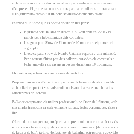
amb música en viu concebut especialment per a esdeveniments i sopars
d’empreses. El grup està compost d’una parella de ballarins, d’una cantant,
d’un guitarrista- cantant i d’un percussionista-cantant amb calaix.
Es tracta d’un show que es podria dividir en tres parts:
la primera part: música en directe ‘Chill-out andalús’ de 10-15
minuts per a la benvinguda dels convidats.
la segona part: Show de Flamenc de 10 min. entre el primer i el
segon plat.
la tercera part: Show de Rumba Catalana seguida d’una animació.
Per a aquesta última part dels ballarins conviden els comensals a
ballar amb ells i els ensenyen passos durant uns 10-15 minuts.
Els nostres espectales inclouen canvis de vestidors.
Proposem un servei d’amenització per donar la benvinguda als convidats
amb ballarines portant vestuaris tradicionals amb bates de cua i ballarins
caracteritzats de “toreros”.
B-Dance compta amb els millors professionals de l’món de l’flamenc, amb
una àmplia trajectòria en esdeveniments privats, festes corporatives, gales i
fires.
Oferim de forma opcional, un ‘pack’ a un preu molt competitiu amb tots els
requeriments tècnics: equip de so complet amb il·luminació (de l’escenari o
de la pista de ball), tarimes de fusta per als ballarins, estructures, supervisió