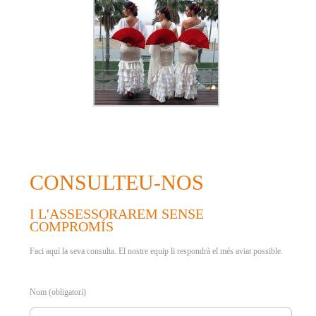
CONSULTEU-NOS
I L'ASSESSORAREM SENSE
COMPROMÍS
Faci aquí la seva consulta. El nostre equip li respondrà el més aviat possible.
Nom (obligatori)