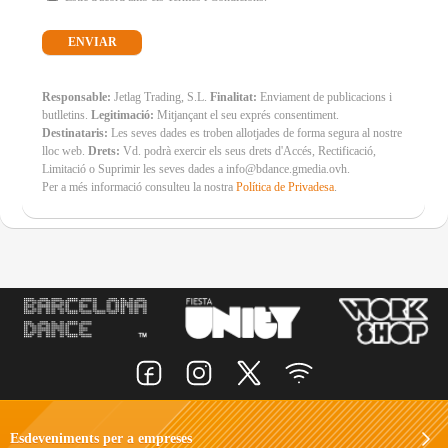
Responsable:
Jetlag Trading, S.L.
Finalitat:
Enviament de publicacions i
butlletins.
Legitimació:
Mitjançant el seu exprés consentiment.
Destinataris:
Les seves dades es troben allotjades de forma segura al nostre
lloc web.
Drets:
Vd. podrà exercir els seus drets d'Accés, Rectificació,
Limitació o Suprimir les seves dades a info@bdance.gmedia.ovh.
Per a més informació consulteu la nostra
Política de Privadesa
.
Esdeveniments per a empreses