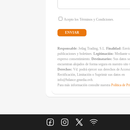
Acepto los Términos y Condiciones.
Responsable:
Jetlag Trading, S.L.
Finalidad:
Envío
publicaciones y boletines.
Legitimación:
Mediante s
expreso consentimiento.
Destinatarios:
Sus datos s
encuentran alojados de forma segura en nuestro sito
Derechos:
Vd. podrá ejercer sus derechos de Acceso
Rectificación, Limitación o Suprimir sus datos en
info@bdance.gmedia.ovh.
Para más información consulte nuestra
Política de Pr