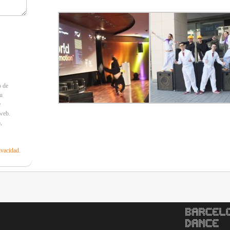
 de
u
e
 web.
,
ivacidad
.