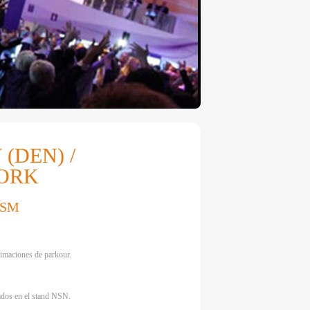
(DEN) /
WORK
GSM
imaciones de parkour.
ados en el stand NSN.