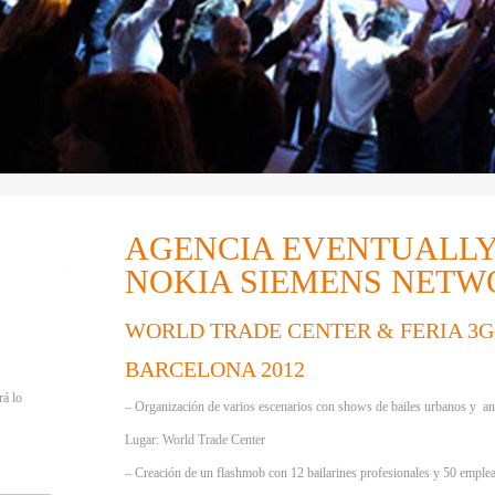
AGENCIA EVENTUALLY 
NOKIA SIEMENS NET
WORLD TRADE CENTER & FERIA 3
BARCELONA 2012
rá lo
– Organización de varios escenarios con shows de bailes urbanos y an
Lugar: World Trade Center
r
– Creación de un flashmob con 12 bailarines profesionales y 50 emple