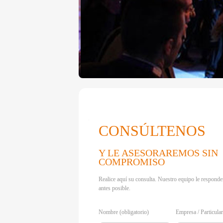
CONSÚLTENOS
Y LE ASESORAREMOS SIN
COMPROMISO
Realice aquí su consulta. Nuestro equipo le responde
antes posible.
Nombre (obligatorio)
Empresa / Particula