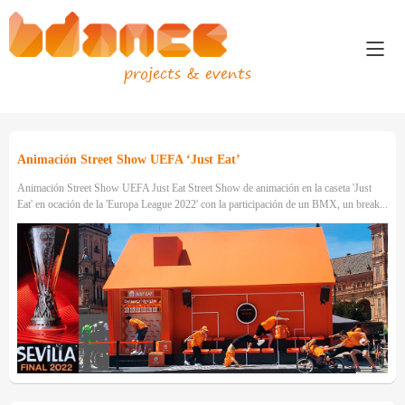
projects & events
Animación Street Show UEFA ‘Just Eat’
Animación Street Show UEFA Just Eat Street Show de animación en la caseta 'Just
Eat' en ocación de la 'Europa League 2022' con la participación de un BMX, un break...