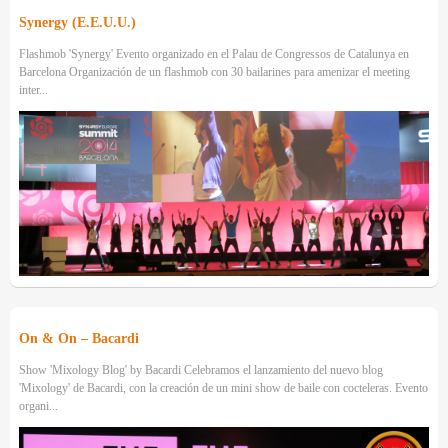
Synergy (E.E.U.U.)
Flashmob 'Synergy' Evento organizado en el Palau de Congressos de Catalunya en
Barcelona Organización de un flashmob con 30 bailarines para amenizar el meeting
inter...
On & On – Bacardi
Show 'Mixology Blog' by Bacardi Celebramos el lanzamiento del nuevo blog
'Mixology' de Bacardi, con la creación de un mini show de baile con cocteleras. Evento
organi...