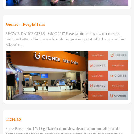
Gionee – People4fairs
SHOW B-DANCE GIRLS - WMC 2017 Presentación de un show con nuestras
bailarinas B-Dance Girls para la fiesta de inauguración y el stand de la empresa china
'Gionee' e...
Tigrelab
Show Brasil - Hotel W Organización de un show de animación con bailarinas de
Samba acompañadas de un grupo de Batucada. Evento en la sala de conferencia del