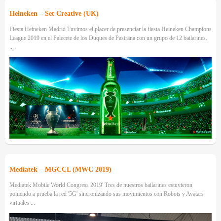
Heineken – Set Creative (UK)
Fiesta Heineken Madrid Tuvimos el placer de presenciar la fiesta Heineken Champions
League 2019 en el Palecete de los Duques de Pastrana con un grupo de 12 bailarines.
...
Mediatek – MGCCL (MWC 2019)
Mediatek Mobile World Congress 2019' Tres de nuestros bailarines estuvieron
poniendo a prueba la red '5G' sincronizando sus movimientos con Robots y Avatars
virtuales ...