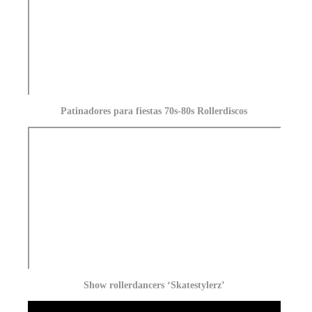
Patinadores para fiestas 70s-80s Rollerdiscos
Show rollerdancers ‘Skatestylerz’