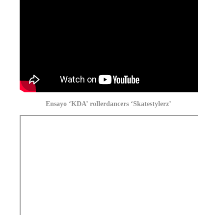
Ensayo ‘KDA’ rollerdancers ‘Skatestylerz’