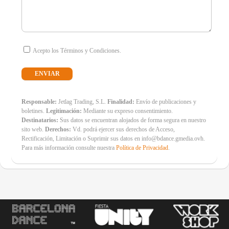
Acepto los Términos y Condiciones.
Responsable:
Jetlag Trading, S.L.
Finalidad:
Envío de publicaciones y
boletines.
Legitimación:
Mediante su expreso consentimiento.
Destinatarios:
Sus datos se encuentran alojados de forma segura en nuestro
sito web.
Derechos:
Vd. podrá ejercer sus derechos de Acceso,
Rectificación, Limitación o Suprimir sus datos en info@bdance.gmedia.ovh.
Para más información consulte nuestra
Política de Privacidad
.