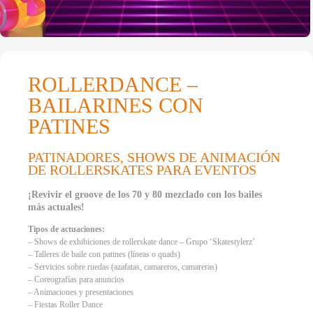
ROLLERDANCE –
BAILARINES CON
PATINES
PATINADORES, SHOWS DE ANIMACIÓN
DE ROLLERSKATES PARA EVENTOS
¡Revivir el groove de los 70 y 80 mezclado con los bailes
más actuales!
Tipos de actuaciones:
– Shows de exhibiciones de rollerskate dance – Grupo ‘Skatestylerz’
– Talleres de baile con patines (líneas o quads)
– Servicios sobre ruedas (azafatas, camareros, camareras)
– Coreografías para anuncios
– Animaciones y presentaciones
– Fiestas Roller Dance