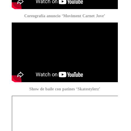
Coreografía anuncio ‘Moviment Carnet Jove’
Show de baile con patines ‘Skatestylerz’