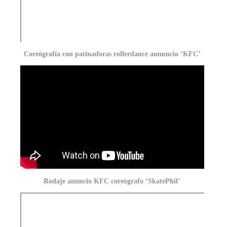
Coreógrafía con patinadoras rollerdance aununcio ‘KFC’
Rodaje anuncio KFC coreógrafo ‘SkatePhil’