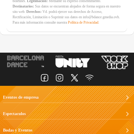
boletines.
Legitimación:
Mediante su expreso consentimiento.
Destinatarios:
Sus datos se encuentran alojados de forma segura en nuestro
sito web.
Derechos:
Vd. podrá ejercer sus derechos de Acceso,
Rectificación, Limitación o Suprimir sus datos en info@bdance.gmedia.ovh.
Para más información consulte nuestra
Política de Privacidad
.
Eventos de empresa
Espectaculos
Bodas y Eventos