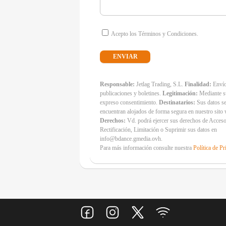
Acepto los Términos y Condiciones.
Responsable:
Jetlag Trading, S.L.
Finalidad:
Envío
publicaciones y boletines.
Legitimación:
Mediante s
expreso consentimiento.
Destinatarios:
Sus datos s
encuentran alojados de forma segura en nuestro sito
Derechos:
Vd. podrá ejercer sus derechos de Acceso
Rectificación, Limitación o Suprimir sus datos en
info@bdance.gmedia.ovh.
Para más información consulte nuestra
Política de Pr