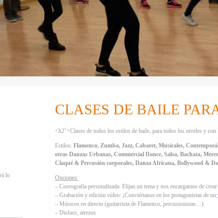
CLASES DE BAILE PAR
<h2″>Clases de todos los estilos de baile, para todos los niveles y con 
Estilos:
Flamenco, Zumba, Jazz, Cabaret, Musicales, Contemporáne
otras Danzas Urbanas, Commercial Dance, Salsa, Bachata, Mer
Claqué & Percusión corporales, Danza Africana, Bollywood & Da
rá lo
Opciones:
– Coreografía personalizada: Elijan un tema y nos encargamos de crear 
– Grabación y edición vídeo: ¡Conviértanse en los protagonistas de un
– Músicos en directo (guitarrista de Flamenco, percusionistas…).
r
– Disface, atrezos